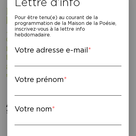
Lettre d’info
La seule chose à faire pour
Pour être tenu(e) au courant de la
l’instant c’était d’attendre.
programmation de la Maison de la Poésie,
Attendre qu’on le laisse sortir et
inscrivez-vous à la lettre info
hebdomadaire.
qu’il revienne au quartier par lui-
même. Attendre. Un verbe si
Votre adresse e-mail
tendre ne m’avait jamais paru
aussi cruel.
Seynabou Sonko,
Djinns
Votre prénom
À lire
–
Votre nom
Seynabou Sonko,
Djinns
, Grasset, 2023.