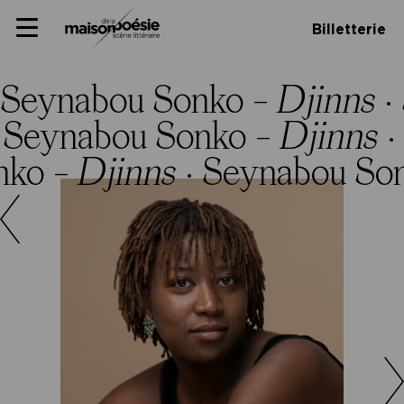
Skip
Panneau de gestion des cookies
Maison de la poésie
Primary
to
Billetterie
Menu
content
Scène
littéraire
Seynabou Sonko –
Djinns
·
·
Seynabou Sonko –
Djinns
·
nko –
Djinns
·
Seynabou So