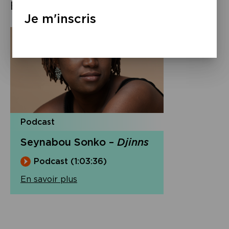
Éléments associés
Je m'inscris
Podcast
Seynabou Sonko –
Djinns
Podcast (1:03:36)
En savoir plus
Navigation
de