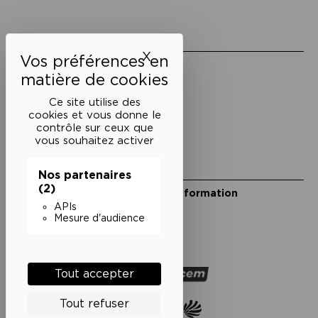
Liens utiles
X
Masquer le bandeau des 
Mentions légales
Politique de confidentialité
Conditions générales de vente
Ce site utilise des
cookies et vous donne le
Cookies
contrôle sur ceux que
vous souhaitez activer
Restons en lien
Nos partenaires
(2)
Inscrivez-vous à notre lettre d’information
Suivez-nous sur les réseaux
APIs
Mesure d'audience
Facebook
Instagram
YouTube
Soundcloud
Nos partenaires
Tout accepter
Tout refuser