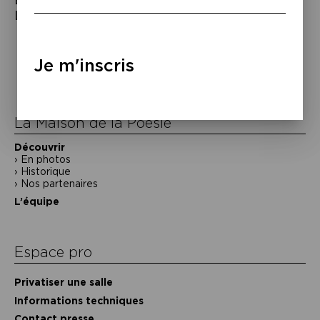
L’Imaginaire », 2024.
Navigation
de
Je m'inscris
l’article
La Maison de la Poésie
Découvrir
En photos
Historique
Nos partenaires
L’équipe
Espace pro
Privatiser une salle
Informations techniques
Contact presse