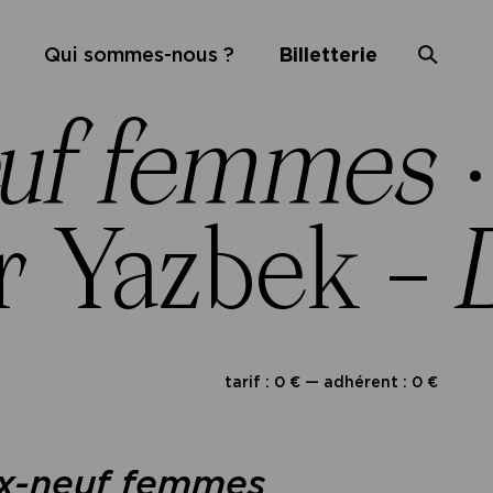
Qui sommes-nous ?
Billetterie
euf femmes
r Yazbek –
tarif : 0 € — adhérent : 0 €
x-neuf femmes