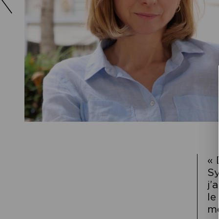
« 
Sy
j’
le
mé