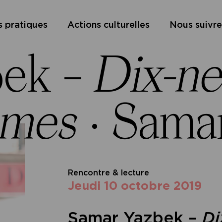
s pratiques
Actions culturelles
Nous suivre
bek –
Dix-n
mmes
·
Sama
Rencontre & lecture
jeudi 10 octobre 2019
Samar Yazbek –
Di