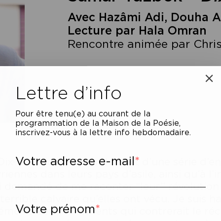
Avec Hazâmi Adi, Douha 
Lecture par Hala Omran
Rencontre animée par Christ
Lettre d’info
Pour être tenu(e) au courant de la
programmation de la Maison de la Poésie,
inscrivez-vous à la lettre info hebdomadaire.
Votre adresse e-mail
Dix-neuf femmes est le fruit d’une série d’e
riennes dans leurs pays d’asile, ainsi qu’à l’
ai demandé de me raconter ‘‘leur’’ révolution 
 terrible calvaire qu’elles ont vécu. Je suis 
Votre prénom
moire des événements qui contrerait le récit 