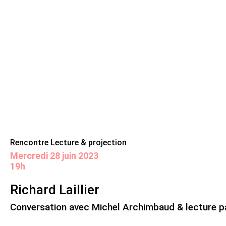
Skip
Panneau de gestion des cookies
Maison de la poésie
Primary
to
Menu
content
Scène
littéraire
Rencontre Lecture & projection
mercredi 28 juin 2023
19h
Richard Laillier
Conversation avec Michel Archimbaud & lecture p