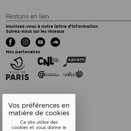
Restons en lien
Inscrivez-vous à notre lettre d’information
Suivez-nous sur les réseaux
Facebook
Instagram
YouTube
Soundcloud
Nos partenaires
Ce site utilise des
cookies et vous donne le