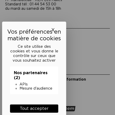
Standard tél : 01 44 54 53 00
du mardi au samedi de 15h à 18h
Liens utiles
X
Masquer le bandeau des 
Mentions légales
Politique de confidentialité
Conditions générales de vente
Ce site utilise des
cookies et vous donne le
Cookies
contrôle sur ceux que
vous souhaitez activer
Restons en lien
Nos partenaires
(2)
Inscrivez-vous à notre lettre d’information
Suivez-nous sur les réseaux
APIs
Mesure d'audience
Facebook
Instagram
YouTube
Soundcloud
Nos partenaires
Tout accepter