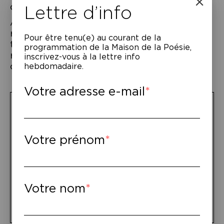
d’Amérique.
Lettre d’info
A la manière d’un
kabar fonnkèr
réunionnais (rencontres poétiques), leurs
Pour être tenu(e) au courant de la
textes résonnent, s’entrechoquent et se
programmation de la Maison de la Poésie,
répondent dans un chant enraciné et épris
inscrivez-vous à la lettre info
de liberté.
hebdomadaire.
Votre adresse e-mail
Dans le cadre de « Poésies créoles »,
d’autres événements vous sont proposés
:
Votre prénom
Lecture-performance de Danyèl Waro,
Ann O’Aro & Jean d’Amérique
dim. 24 nov. – 15h →
Réserver
Votre nom
Concert de Danyèl Waro,
«
Maloya »
sam. 23 nov. – 18h →
Réserver
dim. 24 nov. – 17h →
Réserver