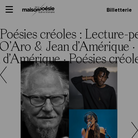
Skip
Panneau de gestion des cookies
Maison de la poésie
Primary
to
Billetterie
Menu
content
Scène
littéraire
Poésies créoles : Lecture
 O’Aro & Jean d’Amérique ·
 d’Amérique ·
Poésies créo