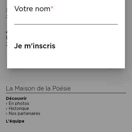
Votre nom
5 € par entrée seront reversés au SAMU
Social.
À lire
–
Philippe Torreton,
Veiller
, Calmann-Lévy,
2026
Je m'inscris
Navigation
de
l’article
La Maison de la Poésie
Découvrir
En photos
Historique
Nos partenaires
L’équipe