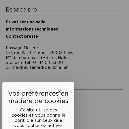
Espace pro
Privatiser une salle
Informations techniques
Contact presse
Passage Moliėre
157, rue Saint-Martin - 75003 Paris
M° Rambuteau - RER Les Halles
Standard tél : 01 44 54 53 00
du mardi au samedi de 15h à 18h
Liens utiles
X
Masquer le bandeau des 
Mentions légales
Politique de confidentialité
Conditions générales de vente
Ce site utilise des
cookies et vous donne le
Cookies
contrôle sur ceux que
vous souhaitez activer