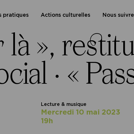
s pratiques
Actions culturelles
Nous suivre
r là », rest
cial ·
« Pas
Lecture & musique
mercredi 10 mai 2023
19h