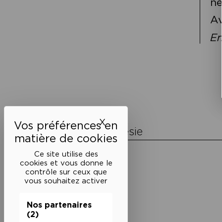
né
Av
En
Navigation
de
l’article
X
Masquer le bandeau des 
La Maison de la Poésie
Découvrir
Ce site utilise des
En photos
cookies et vous donne le
Historique
contrôle sur ceux que
Nos partenaires
vous souhaitez activer
L’équipe
Nos partenaires
(2)