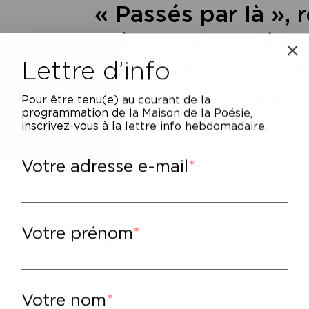
« Passés par là », r
d’écriture mené a
Lettre d’info
Centre Popincourt
Atelier mené par Judith P
Pour être tenu(e) au courant de la
programmation de la Maison de la Poésie,
Donatien Chateigner, avec 
inscrivez-vous à la lettre info hebdomadaire.
H
Votre adresse e-mail
 fallait s’y attendre. Quatre ans que
Les Alfa
Votre prénom
rcredi entre les murs du centre d’héberge
ris. Quatre ans que circulent leurs mots, tant
r croiser le chemin, la musique et la voix g
s a écoutés. Ils se sont mélangés. De nouve
Votre nom