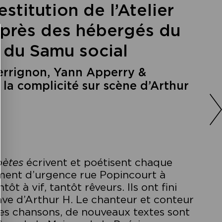
estitution de l’Atelier
uprès des hébergés du
 du Samu social
errignon, Yann Apperry &
la complicité sur scène d’Arthur
bètes
écrivent et poétisent chaque
ment d’urgence rue Popincourt à
ôt à vif, tantôt rêveurs. Ils ont fini
rave d’Arthur H. Le chanteur et conteur
lles chansons, de nouveaux textes sont