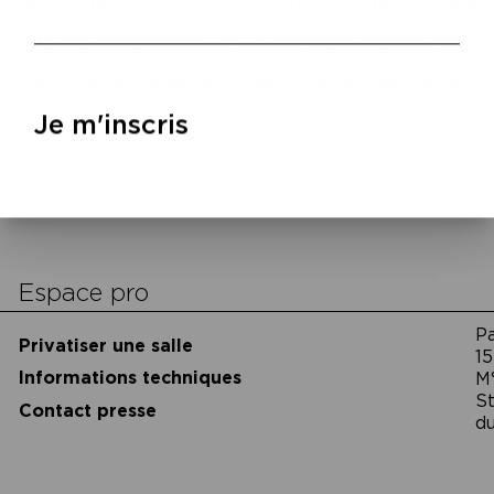
s. Nous les découvrirons ensemble sur la sc
ec la participation de Christian Garon et Sa
 partenariat avec le Samu social de Paris.
Je m'inscris
cookies
Espace pro
P
Privatiser une salle
15
Informations techniques
M
St
Contact presse
du