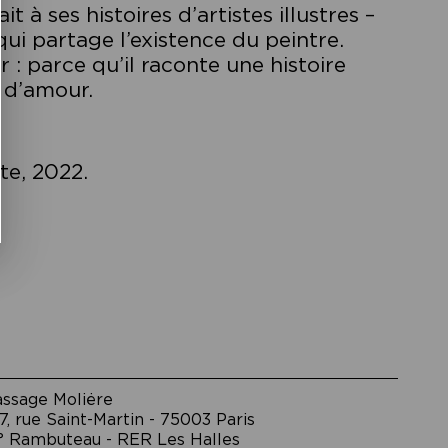
t à ses histoires d’artistes illustres –
 qui partage l’existence du peintre.
: parce qu’il raconte une histoire
e d’amour.
lte, 2022.
assage Moliėre
7, rue Saint-Martin - 75003 Paris
° Rambuteau - RER Les Halles