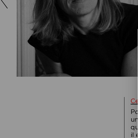
Ce
Po
un
qu
il