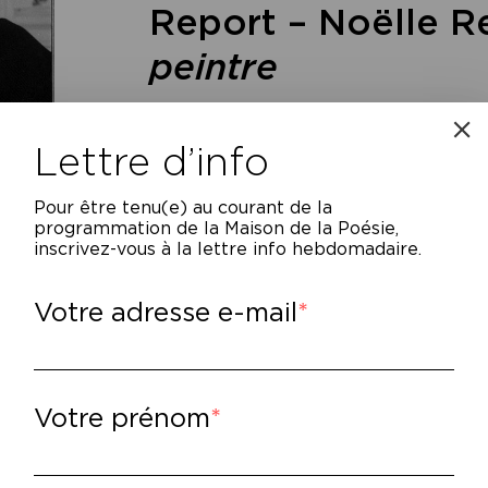
Report – Noëlle 
peintre
Lecture par Nicolas Maury
Rencontre animée par Cami
Lettre d’info
Pour être tenu(e) au courant de la
programmation de la Maison de la Poésie,
inscrivez-vous à la lettre info hebdomadaire.
Votre adresse e-mail
t événement est reporté au samedi 14 mai, 
ur Pierre-Marie Ziegler, la peinture et la v
Votre prénom
ique. Très tôt enclin à la dépression, au s
’il va, il fait de la création le lieu où se ren
 est intensément vécu, n’est pas un refuge, i