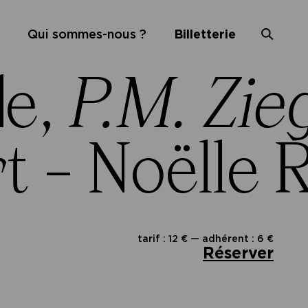
Qui sommes-nous ?
Billetterie
de,
P.M. Zieg
t – Noëlle 
tarif : 12 € — adhérent : 6 €
Réserver