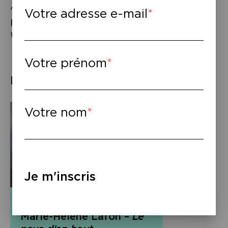
Arthaud, 2019.
Votre adresse e-mail
Fabrice Lardreau,
Le RER – nos lignes de
vie
, Robert Laffont, 2018.
Votre prénom
Éléments associés
Votre nom
Je m'inscris
Podcast
Marie-Hélène Lafon –
Le