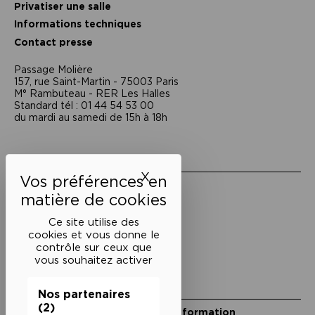
Privatiser une salle
Informations techniques
Contact presse
Passage Moliėre
157, rue Saint-Martin - 75003 Paris
M° Rambuteau - RER Les Halles
Standard tél : 01 44 54 53 00
du mardi au samedi de 15h à 18h
Liens utiles
X
Masquer le bandeau des 
Mentions légales
Politique de confidentialité
Conditions générales de vente
Ce site utilise des
cookies et vous donne le
Cookies
contrôle sur ceux que
vous souhaitez activer
Restons en lien
Nos partenaires
(2)
Inscrivez-vous à notre lettre d’information