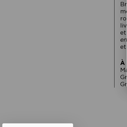
Br
mè
r
li
et
en
et
À 
Ma
Gr
Gr
Navigation
de
l’article