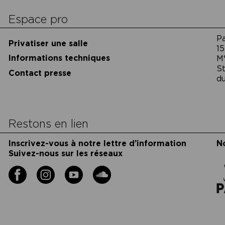
cookies
Espace pro
P
Privatiser une salle
15
Informations techniques
M
St
Contact presse
du
Restons en lien
Inscrivez-vous à notre lettre d’information
N
Suivez-nous sur les réseaux
Facebook
Instagram
YouTube
Soundcloud