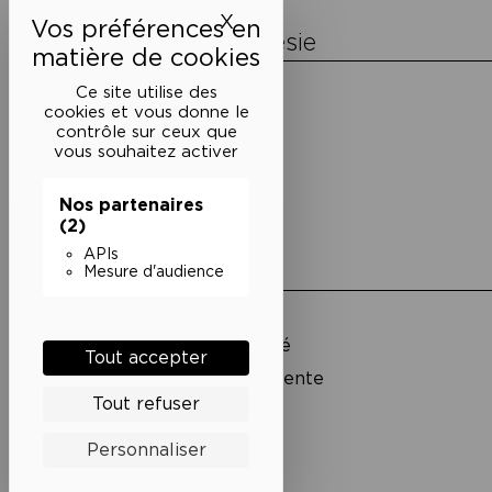
X
Masquer le bandeau des 
La Maison de la Poésie
Découvrir
Ce site utilise des
En photos
cookies et vous donne le
Historique
contrôle sur ceux que
Nos partenaires
vous souhaitez activer
L’équipe
Nos partenaires
(2)
APIs
Liens utiles
Mesure d'audience
Mentions légales
Politique de confidentialité
Tout accepter
Conditions générales de vente
Tout refuser
Cookies
Personnaliser