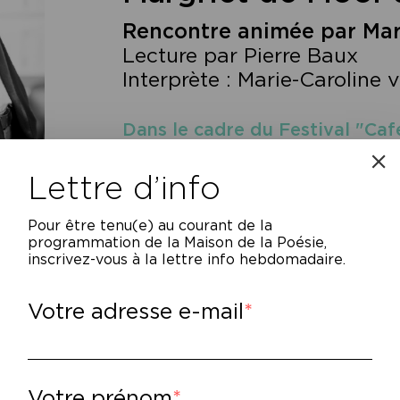
Rencontre animée par Mar
Lecture par Pierre Baux
Interprète : Marie-Caroline
Dans le cadre du Festival "Ca
les Phares du Nord du 15 au 17
Lettre d’info
Pour être tenu(e) au courant de la
programmation de la Maison de la Poésie,
inscrivez-vous à la lettre info hebdomadaire.
mment vivre, comment aimer ? Comment pe
Votre adresse e-mail
ns connaître son passé ?
rgriet de Moor est une grande dame des lett
une œuvre considérable traduite en 24 lang
rtuose
(1995) ou
Duc d’Égypte
(1999), ont é
Votre prénom