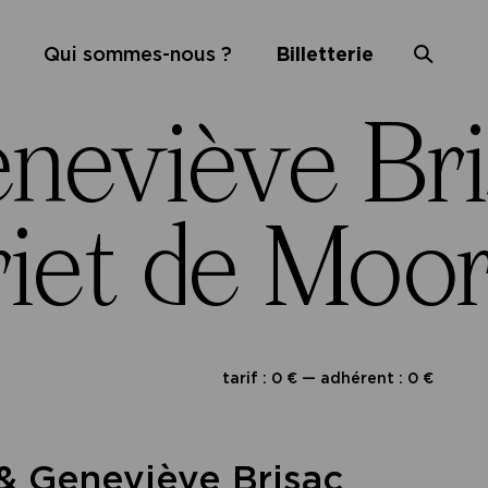
Qui sommes-nous ?
Billetterie
neviève Bri
iet de Moor
tarif : 0 € — adhérent : 0 €
& Geneviève Brisac