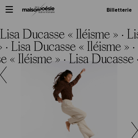
Skip
Panneau de gestion des cookies
Maison de la poésie
Primary
to
Billetterie
Menu
content
Scène
littéraire
Lisa Ducasse « Iléisme » ·
Li
» ·
Lisa Ducasse « Iléisme » ·
e « Iléisme » ·
Lisa Ducasse «