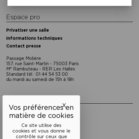
Espace pro
Privatiser une salle
Informations techniques
Contact presse
Passage Moliėre
157, rue Saint-Martin - 75003 Paris
M° Rambuteau - RER Les Halles
Standard tél : 01 44 54 53 00
du mardi au samedi de 15h à 18h
Liens utiles
X
Masquer le bandeau des 
Mentions légales
Politique de confidentialité
Conditions générales de vente
Ce site utilise des
cookies et vous donne le
Cookies
contrôle sur ceux que