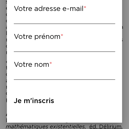
symphonique, ensemble de 17 guitares
Votre adresse e-mail
électriques, clavecins, orgue, voix ou
quatuor à cordes. Son travail de
composition s’étend également au cinéma,
au théâtre, à la danse et à la littérature et à
la poésie. Ce soir, le chercheur et le
Votre prénom
musicien se retrouvent sur scène pour nous
dévoiler « Le mystère musical par les
mathématiques existentielles ».
« Pour aller où tu ne sais pas, passe par où
Votre nom
tu ne sais pas. Maxime qui présidera à la
dérive du tandem. L’un harmoniste l’autre
algébriste tresseront mathématique et
musique existentielles, l’une et l’autre
dévolues à l’expression des émotions, des
pensées, des doutes. «
Je m'inscris
À lire
–
Laurent Derobert,
Fragments de
mathématiques existentielles
,
éd. Délirium
,