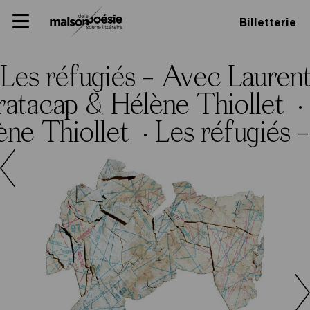
Skip
Panneau de gestion des cookies
Maison de la poésie
Primary
to
Billetterie
Menu
content
Scène
littéraire
Les réfugiés – Avec Lauren
ratacap & Hélène Thiollet ·
ène Thiollet ·
Les réfugiés 