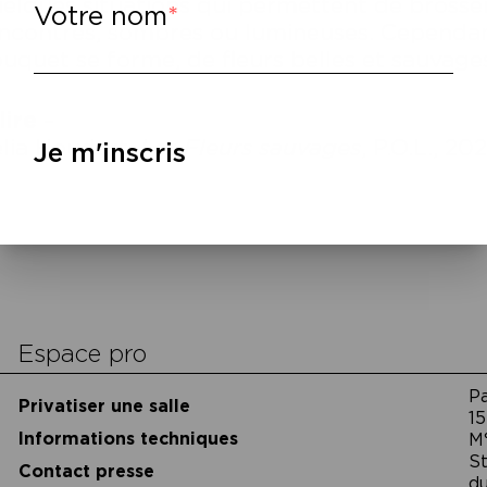
elques situations qui permettent de brosser 
Votre nom
ncontres, sombres ou lumineuses. Cependan
uquet se forme, de fleurs belles et sauvage
lire
–
lia Houdart,
Les Fleurs sauvages
, P.O.L., 20
Je m'inscris
Espace pro
P
Privatiser une salle
15
Informations techniques
M
St
Contact presse
du