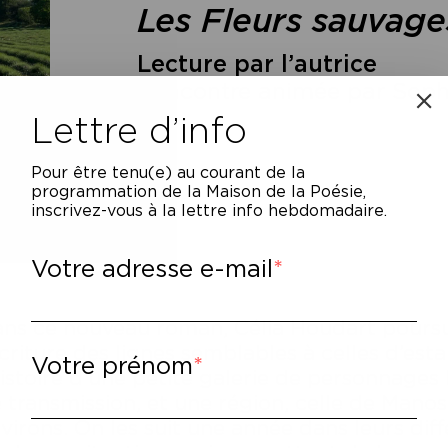
Les Fleurs sauvage
Lecture par l’autrice
Rencontre animée par Soph
Lettre d’info
Pour être tenu(e) au courant de la
programmation de la Maison de la Poésie,
inscrivez-vous à la lettre info hebdomadaire.
Votre adresse e-mail
ns ce nouveau roman, Célia Houdart poursuit
écriture des lignes semblables à celles d’est
Votre prénom
histoire d’une petite galerie de personnages li
 transmission, et une région, celle de Man
virons. On les suit une année dans leurs diff