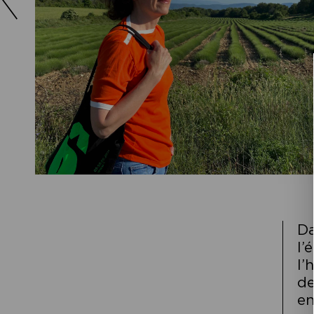
Da
l’
l’
de
en