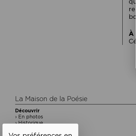
qu
re
bo
À 
Cé
Navigation
de
l’article
La Maison de la Poésie
Découvrir
En photos
Historique
Nos partenaires