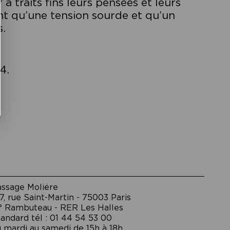
à traits fins leurs pensées et leurs
t qu’une tension sourde et qu’un
s.
24.
assage Moliėre
7, rue Saint-Martin - 75003 Paris
° Rambuteau - RER Les Halles
andard tél : 01 44 54 53 00
 mardi au samedi de 15h à 18h