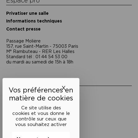
Espace pro
Privatiser une salle
Informations techniques
Contact presse
Passage Moliėre
157, rue Saint-Martin - 75003 Paris
M° Rambuteau - RER Les Halles
Standard tél : 01 44 54 53 00
du mardi au samedi de 15h à 18h
Liens utiles
X
Masquer le bandeau des 
Mentions légales
Politique de confidentialité
Conditions générales de vente
Ce site utilise des
cookies et vous donne le
Cookies
contrôle sur ceux que
vous souhaitez activer
Restons en lien