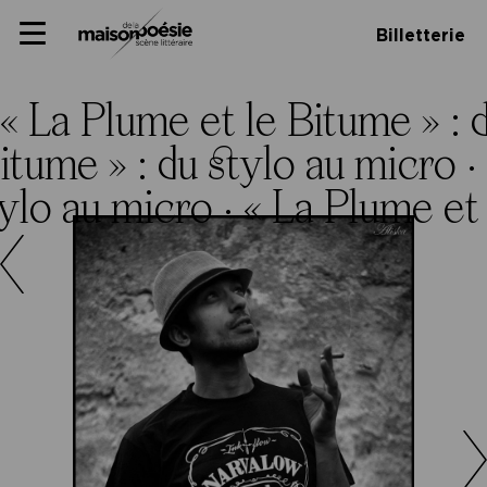
Skip
Panneau de gestion des cookies
Maison de la poésie
Primary
to
Billetterie
Menu
content
Scène
littéraire
« La Plume et le Bitume » : 
itume » : du stylo au micro ·
tylo au micro ·
« La Plume et 