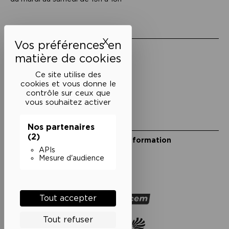
Liens utiles
X
Masquer le bandeau des 
Mentions légales
Politique de confidentialité
Conditions générales de vente
Ce site utilise des
cookies et vous donne le
Cookies
contrôle sur ceux que
vous souhaitez activer
Restons en lien
Nos partenaires
(2)
Inscrivez-vous à notre lettre d’information
Suivez-nous sur les réseaux
APIs
Mesure d'audience
Facebook
Instagram
YouTube
Soundcloud
Nos partenaires
Tout accepter
Tout refuser