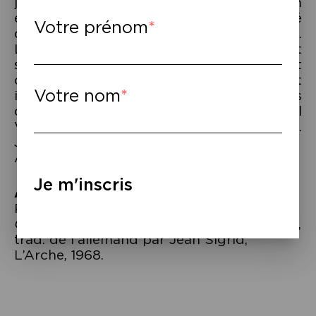
jamais écrits par Peter Handke. Un
exercice stylistique époustouflant doublé
Votre prénom
d’un jeu avec soi-même fascinant.
Laurence Colussi l’incarne en un moment
saisissant. Assise sur un tabouret, elle dit
ce texte qu’elle s’est littéralement
Votre nom
incorporée et se joue de toutes ses
difficultés sous le regard aigu de Michel
Vuillermoz qui signe la mise en scène.
Jubilation d’un théâtre absolu.”
Armelle Héliot,
Figaroscope
, mars 2014.
Je m'inscris
À lire
–
Peter Handke,
Introspection
, d’après
Outrage au public et autres pièces parlées
,
trad. de l’allemand par Jean Sigrid,
L’Arche, 1968.
Navigation
de