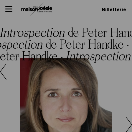
Skip
Panneau de gestion des cookies
Maison de la poésie
Primary
to
Billetterie
Menu
content
Scène
littéraire
Introspection
de Peter Han
ospection
de Peter Handke ·
eter Handke ·
Introspectio