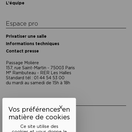
L’équipe
Espace pro
Privatiser une salle
Informations techniques
Contact presse
Passage Moliėre
157, rue Saint-Martin - 75003 Paris
M° Rambuteau - RER Les Halles
Standard tél : 01 44 54 53 00
du mardi au samedi de 15h à 18h
Liens utiles
X
Masquer le bandeau des 
Mentions légales
Politique de confidentialité
Conditions générales de vente
Ce site utilise des
cookies et vous donne le