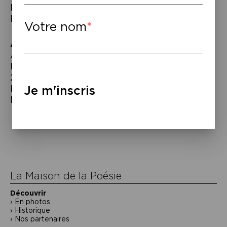
Mahmoud Darwich, Talal Haider, Hussein
Hamza et Mourid Al-Barghouti.
Votre nom
À lire
–
À écouter – Interzone,
Waiting for Spring
,
Intervalle Triton / L’Autre Distribution,
2013.
Khaled Aljaramani,
Athar
, IMA – Harmonia
Je m'inscris
Mundi, 2013.
Navigation
de
l’article
La Maison de la Poésie
Découvrir
En photos
Historique
Nos partenaires