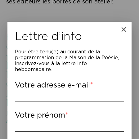
ses éditeurs les portes de son atelier.
» Le souvenir est une voix
Lettre d’info
brisée,
On l’entend mal, même si on se
Pour être tenu(e) au courant de la
penche.
programmation de la Maison de la Poésie,
Et pourtant on écoute, et si
inscrivez-vous à la lettre info
hebdomadaire.
longtemps
Que parfois la vie passe. Et que
Votre adresse e-mail
la mort
Déjà dit non à toute
métaphore. »
Votre prénom
L’heure présente
, Yves Bonnefoy