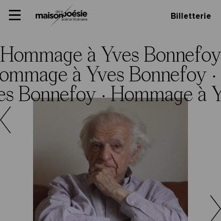
Skip
Panneau de gestion des cookies
Maison de la poésie
Primary
to
Billetterie
Menu
content
Scène
littéraire
Hommage à Yves Bonnefoy
ommage à Yves Bonnefoy ·
s Bonnefoy ·
Hommage à Y