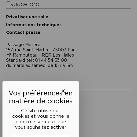
Espace pro
Privatiser une salle
Informations techniques
Contact presse
Passage Moliėre
157, rue Saint-Martin - 75003 Paris
M° Rambuteau - RER Les Halles
Standard tél : 01 44 54 53 00
du mardi au samedi de 15h à 18h
Liens utiles
X
Masquer le bandeau des 
Mentions légales
Politique de confidentialité
Conditions générales de vente
Ce site utilise des
cookies et vous donne le
Cookies
contrôle sur ceux que
vous souhaitez activer