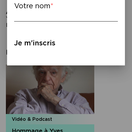
Votre nom
À lire
–
Yves Bonnefoy,
Œ
uvres
poétiques
– Coll.
La Pléiade, Gallimard 13 avril 2023.
Je m'inscris
Éléments associés
Vidéo & Podcast
Hommage à Yves