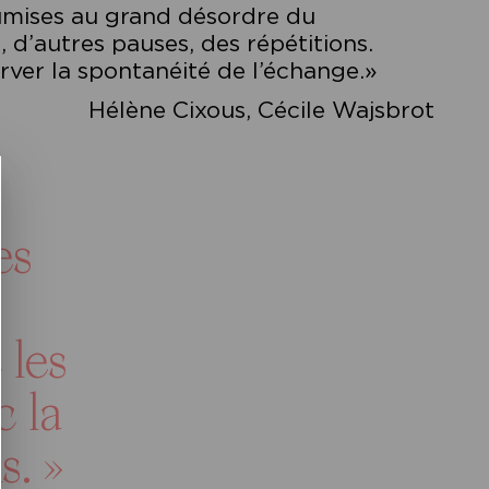
soumises au grand désordre du
, d’autres pauses, des répétitions.
ver la spontanéité de l’échange.»
Hélène Cixous, Cécile Wajsbrot
es
 les
c la
s. »