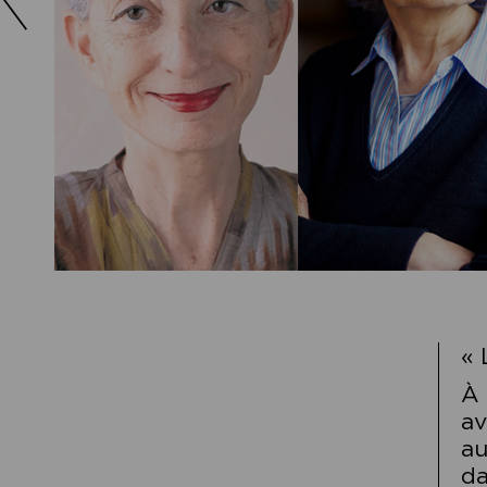
« 
À 
av
au
da