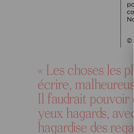
po
co
No
©
« Les choses les pl
écrire, malheure
Il faudrait pouvoir
yeux hagards, avec
hagardise des rega