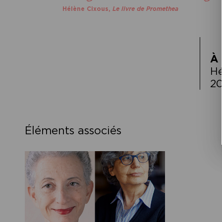
Hélène Cixous,
Le livre de Promethea
À 
Hé
20
Éléments associés