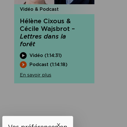
Vidéo & Podcast
Hélène Cixous &
Cécile Wajsbrot –
Lettres dans la
forêt
Vidéo (1:14:31)
Podcast (1:14:18)
En savoir plus
Navigation
de
l’article
X
Masquer le bandeau des 