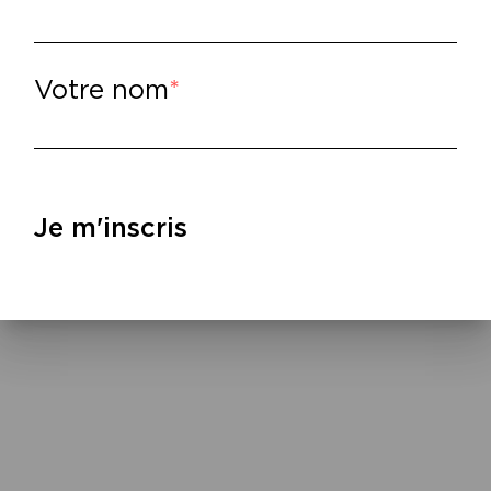
Votre nom
lire
–
lène Cixous, Cécile Wajsbrot,
Lettres dans l
22.
Je m'inscris