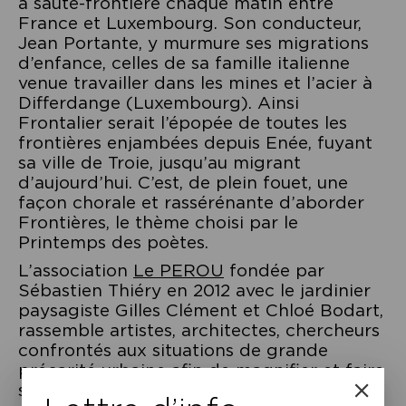
à saute-frontière chaque matin entre
France et Luxembourg. Son conducteur,
Jean Portante, y murmure ses migrations
d’enfance, celles de sa famille italienne
venue travailler dans les mines et l’acier à
Differdange (Luxembourg). Ainsi
Frontalier serait l’épopée de toutes les
frontières enjambées depuis Enée, fuyant
sa ville de Troie, jusqu’au migrant
d’aujourd’hui. C’est, de plein fouet, une
façon chorale et rassérénante d’aborder
Frontières, le thème choisi par le
Printemps des poètes.
L’association
Le PEROU
fondée par
Sébastien Thiéry en 2012 avec le jardinier
paysagiste Gilles Clément et Chloé Bodart,
rassemble artistes, architectes, chercheurs
confrontés aux situations de grande
précarité urbaine afin de magnifier et faire
s’amplifier les gestes d’hospitalité qui s’y