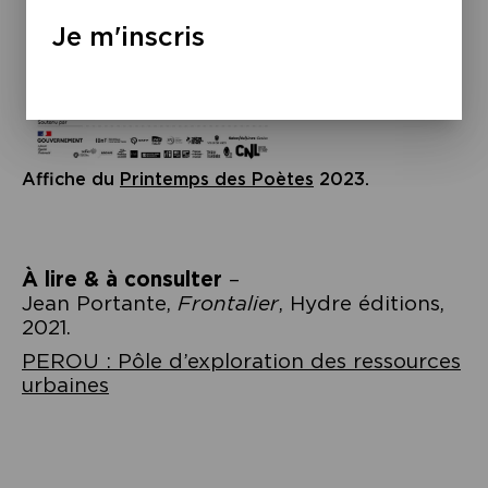
Je m'inscris
Affiche du
Printemps des Poètes
2023.
À lire & à consulter
–
Jean Portante,
Frontalier
, Hydre éditions,
2021.
PEROU : Pôle d’exploration des ressources
urbaines
Navigation
de