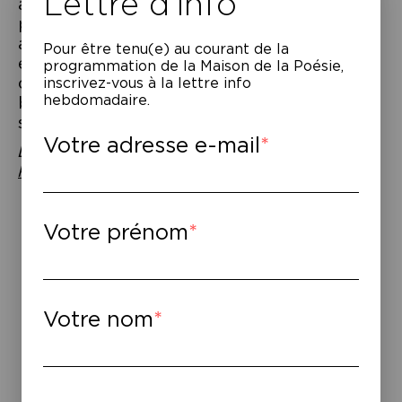
Lettre d’info
affirment. Occasion de faire entendre et
présenter ce soir quelques actions : “Tout
autour”, inventaire des actes d’hospitalité
Pour être tenu(e) au courant de la
et quelques éléments d’un discours
programmation de la Maison de la Poésie,
d’inauguration du Navire Avenir, futur
inscrivez-vous à la lettre info
hebdomadaire.
bateau européen élaboré avec les marins
sauveteurs de SOS Méditerranée.
Votre adresse e-mail
Lecture proposée dans le cadre du
Printemps des Poètes
.
Votre prénom
Votre nom