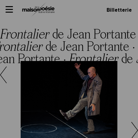
Skip
Panneau de gestion des cookies
Maison de la poésie
Primary
to
Billetterie
Menu
content
Scène
littéraire
Frontalier
de Jean Portante
rontalier
de Jean Portante ·
ean Portante ·
Frontalier
de 