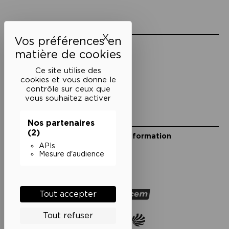
Liens utiles
X
Masquer le bandeau des 
Mentions légales
Politique de confidentialité
Conditions générales de vente
Ce site utilise des
cookies et vous donne le
Cookies
contrôle sur ceux que
vous souhaitez activer
Restons en lien
Nos partenaires
(2)
Inscrivez-vous à notre lettre d’information
Suivez-nous sur les réseaux
APIs
Mesure d'audience
Facebook
Instagram
YouTube
Soundcloud
Nos partenaires
Tout accepter
Tout refuser