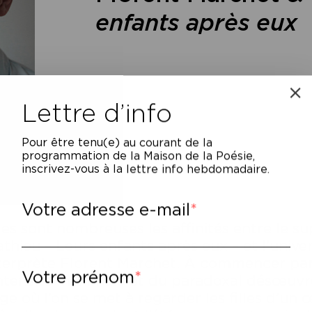
enfants après eux
Lettre d’info
Pour être tenu(e) au courant de la
programmation de la Maison de la Poésie,
inscrivez-vous à la lettre info hebdomadaire.
Votre adresse e-mail
les sont nombreuses les affinités entre le
thieu – Leurs enfants après eux – et l’unive
terprète Florent Marchet. À commencer par 
Votre prénom
intensité maximale et du paradoxal désœuvre
âge où l’on se met à regarder les filles d’un œi