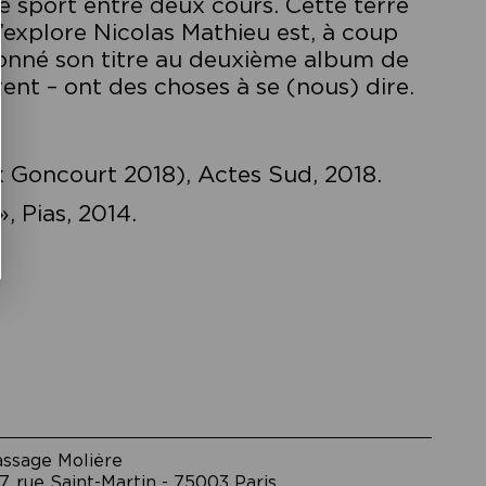
de sport entre deux cours. Cette terre
’explore Nicolas Mathieu est, à coup
t donné son titre au deuxième album de
rent – ont des choses à se (nous) dire.
x Goncourt 2018), Ac
tes Sud, 2018.
, Pias, 2014.
assage Moliėre
7, rue Saint-Martin - 75003 Paris