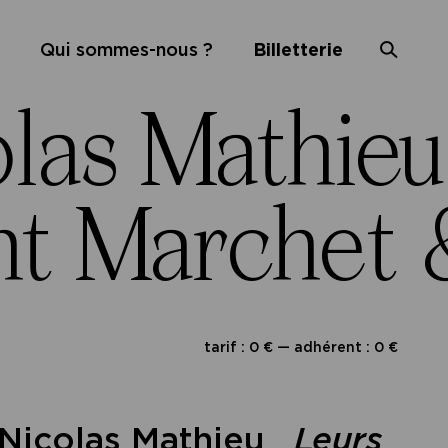
Qui sommes-nous ?
Billetterie
olas Mathi
nt Marchet
tarif : 0 € — adhérent : 0 €
& Nicolas Mathieu
Leurs