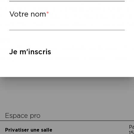
ès d’un lac pendant l’été ou sur un terrain 
s hauts fourneaux qui ne brûlent plus et qu
Votre nom
r, non loin du village de Rio Baril qui avai
orent Marchet. Oui, ces deux-là – qui s’admi
lire
–
colas Mathieu,
Leurs enfants a
près eux,
(Pri
Je m'inscris
écouter – Florent Marchet, « Bambi Galaxy »
cookies
Espace pro
P
Privatiser une salle
15