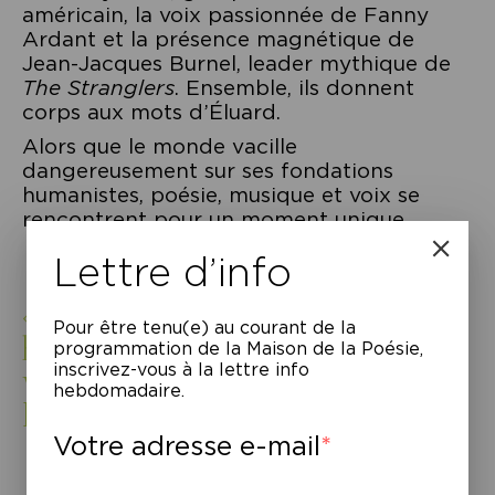
américain, la voix passionnée de Fanny
Ardant et la présence magnétique de
Jean-Jacques Burnel, leader mythique de
The Stranglers
. Ensemble, ils donnent
corps aux mots d’Éluard.
Alors que le monde vacille
dangereusement sur ses fondations
humanistes, poésie, musique et voix se
rencontrent pour un moment unique.
Lettre d’info
« Voici que les poètes sont des
Pour être tenu(e) au courant de la
hommes parmi les hommes,
programmation de la Maison de la Poésie,
inscrivez-vous à la lettre info
voici qu’ils ont des frères.»
hebdomadaire.
Paul Éluard
Votre adresse e-mail