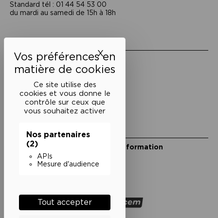
Standard tél : 01 44 54 53 00
du mardi au samedi de 15h à 18h
Liens utiles
X
Masquer le bandeau des 
Mentions légales
Politique de confidentialité
Conditions générales de vente
Ce site utilise des
cookies et vous donne le
Cookies
contrôle sur ceux que
vous souhaitez activer
Restons en lien
Nos partenaires
(2)
Inscrivez-vous à notre lettre d’information
Suivez-nous sur les réseaux
APIs
Mesure d'audience
Facebook
Instagram
YouTube
Soundcloud
Nos partenaires
Tout accepter