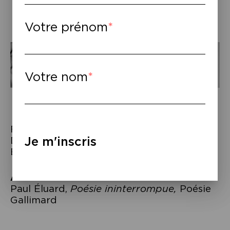
Votre prénom
Votre nom
Fanny Ardant ©Stéphane Cardinale /
Je m'inscris
Deleyaman ©Nils Valdes/ Jean-Jacques
Burnel ©Colin Hawkins
À lire
–
Paul Éluard,
Poésie ininterrompue,
Poésie
Gallimard
Navigation