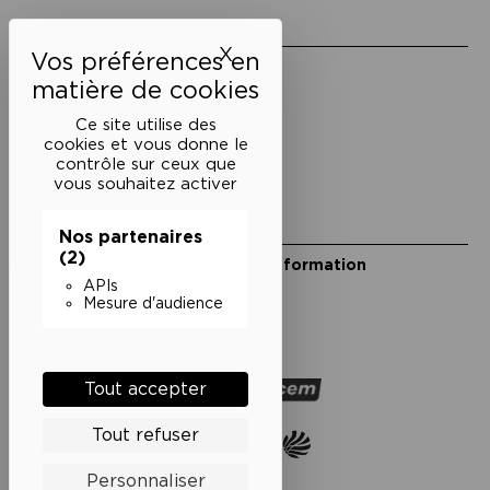
Liens utiles
X
Masquer le bandeau des 
Mentions légales
Politique de confidentialité
Conditions générales de vente
Ce site utilise des
cookies et vous donne le
Cookies
contrôle sur ceux que
vous souhaitez activer
Restons en lien
Nos partenaires
(2)
Inscrivez-vous à notre lettre d’information
Suivez-nous sur les réseaux
APIs
Mesure d'audience
Facebook
Instagram
YouTube
Soundcloud
Nos partenaires
Tout accepter
Tout refuser
Personnaliser