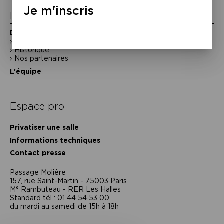
Je m'inscris
La Maison de la Poésie
Découvrir
En photos
Historique
Nos partenaires
L’équipe
Espace pro
Privatiser une salle
Informations techniques
Contact presse
Passage Moliėre
157, rue Saint-Martin - 75003 Paris
M° Rambuteau - RER Les Halles
Standard tél : 01 44 54 53 00
du mardi au samedi de 15h à 18h