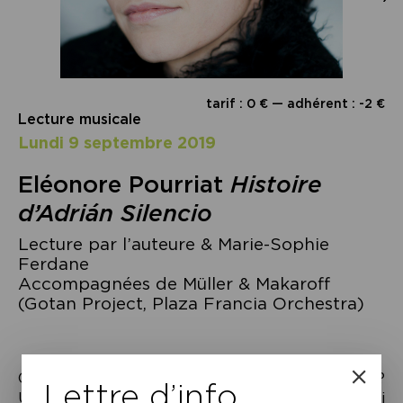
tarif : 0 € — adhérent : -2 €
Lecture musicale
lundi 9 septembre 2019
Eléonore Pourriat
Histoire
d’Adrián Silencio
Lecture par l’auteure & Marie-Sophie
Ferdane
Accompagnées de Müller & Makaroff
(Gotan Project, Plaza Francia Orchestra)
Qui était Adrián Silencio, le grand-père de Cléo ?
Lettre d’info
Un musicien. Un réfugié du régime franquiste. Oui