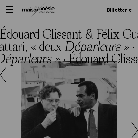
Skip
Panneau de gestion des cookies
Maison de la poésie
Primary
to
Billetterie
Menu
content
Scène
littéraire
Édouard Glissant & Félix Gu
attari, « deux
Déparleurs »
·
Déparleurs »
·
Édouard Gliss