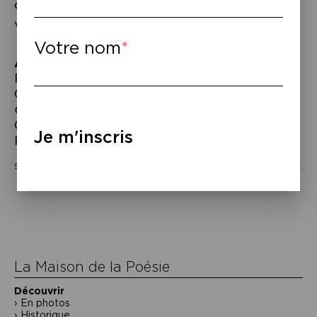
chaosmose » pour Félix.
Voir le programme de la soirée
ici
.
Votre nom
À lire
–
Revue
Chimères
n°90
,
« Avec
Édouard
Glissant »,
éd.
Érès,
2017 –
Félix Guattari,
Chaosmose
, éd. Galilée, 1992 –
Édouard
Glissant,
Le Discours antillais
,
Je m'inscris
Folio/Gallimard, 1997.
Soirée proposée par l’Institut du Tout-Monde & la revue
Chimères
.
Navigation
de
l’article
La Maison de la Poésie
Découvrir
En photos
Historique