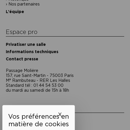
Nos partenaires
L’équipe
Espace pro
Privatiser une salle
Informations techniques
Contact presse
Passage Moliėre
157, rue Saint-Martin - 75003 Paris
M° Rambuteau - RER Les Halles
Standard tél : 01 44 54 53 00
du mardi au samedi de 15h à 18h
Liens utiles
X
Masquer le bandeau des 
Mentions légales
Politique de confidentialité