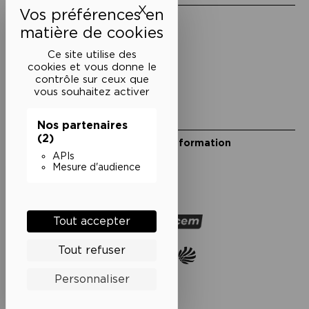
X
Masquer le bandeau des 
Mentions légales
Politique de confidentialité
Conditions générales de vente
Ce site utilise des
cookies et vous donne le
Cookies
contrôle sur ceux que
vous souhaitez activer
Restons en lien
Nos partenaires
(2)
Inscrivez-vous à notre lettre d’information
Suivez-nous sur les réseaux
APIs
Mesure d'audience
Facebook
Instagram
YouTube
Soundcloud
Nos partenaires
Tout accepter
Tout refuser
Personnaliser