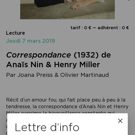
tarif : 0 € — adhérent : 0 €
Lecture
jeudi 7 mars 2019
Correspondance
(1932) de
Anaïs Nin & Henry Miller
Par Joana Preiss & Olivier Martinaud
Récit d’un amour fou, qui fait place peu à peu à la
tendresse, la correspondance d’Anaïs Nin et Henry
Miller exprime la bienveillance constante qui
animera la relation entre ces deux écrivains
Lettre d’info
d’exception. Lettre après lettre, on suit l’évolution
de leurs rapports au fil des années tout en