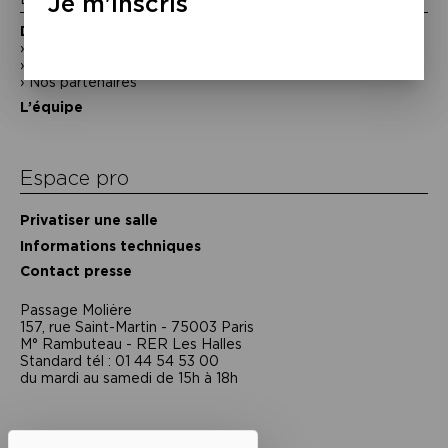
Je m'inscris
Découvrir
En photos
Historique
Nos partenaires
L’équipe
Espace pro
Privatiser une salle
Informations techniques
Contact presse
Passage Moliėre
157, rue Saint-Martin - 75003 Paris
M° Rambuteau - RER Les Halles
Standard tél : 01 44 54 53 00
du mardi au samedi de 15h à 18h
Liens utiles