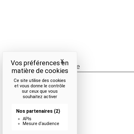
Navigation
de
l’article
X
Masquer le bandeau des coo
La Maison de la Poésie
Découvrir
Ce site utilise des cookies
En photos
et vous donne le contrôle
Historique
sur ceux que vous
Nos partenaires
souhaitez activer
L’équipe
Nos partenaires
(2)
APIs
Mesure d'audience
Liens utiles