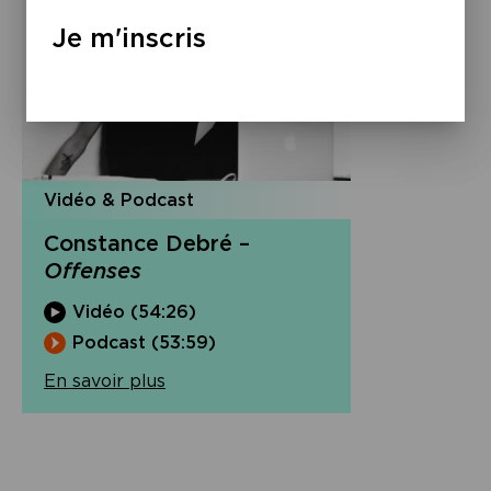
Je m'inscris
Vidéo & Podcast
Constance Debré –
Offenses
Vidéo (54:26)
Podcast (53:59)
En savoir plus
Navigation
de