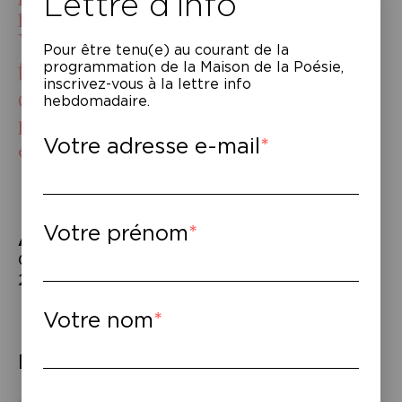
Lettre d’info
ne vous posez pas la question.
Vous savez bien pourtant que
Pour être tenu(e) au courant de la
toute chose a un prix, que c’est
programmation de la Maison de la Poésie,
inscrivez-vous à la lettre info
comme ça que marche le
hebdomadaire.
monde.
Votre adresse e-mail
Constance Debré,
Offenses
Votre prénom
À lire
–
Constance Debré,
Offenses
, Flammarion,
2023.
Votre nom
Éléments associés