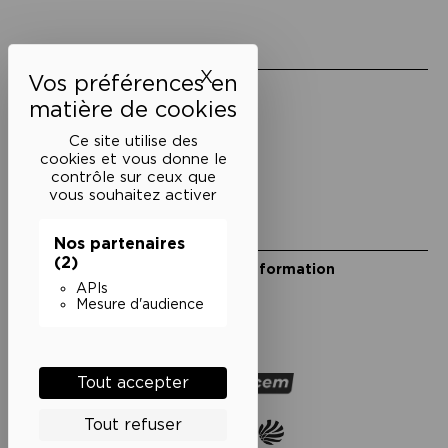
Liens utiles
X
Masquer le bandeau des 
Mentions légales
Politique de confidentialité
Conditions générales de vente
Ce site utilise des
cookies et vous donne le
Cookies
contrôle sur ceux que
vous souhaitez activer
Restons en lien
Nos partenaires
(2)
Inscrivez-vous à notre lettre d’information
Suivez-nous sur les réseaux
APIs
Mesure d'audience
Facebook
Instagram
YouTube
Soundcloud
Nos partenaires
Tout accepter
Tout refuser