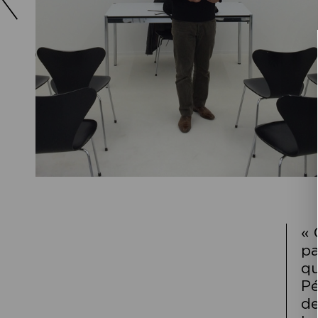
« 
pa
qu
Pé
de