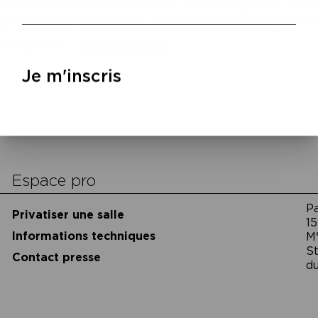
nbon Haribo, ne s’arrête plus de parler. Le t
provisations liées au contexte de la repré
oduction :
2b company
Je m'inscris
cookies
Espace pro
P
Privatiser une salle
15
Informations techniques
M
St
Contact presse
du