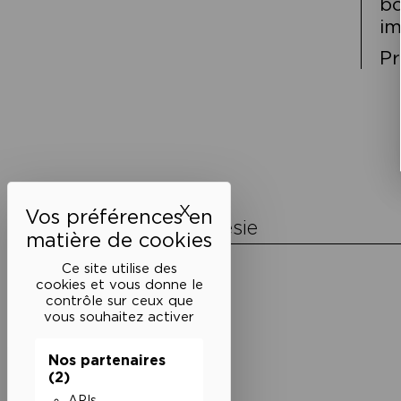
bo
im
Pr
Navigation
de
l’article
X
Masquer le bandeau des 
La Maison de la Poésie
Découvrir
Ce site utilise des
En photos
cookies et vous donne le
Historique
contrôle sur ceux que
Nos partenaires
vous souhaitez activer
L’équipe
Nos partenaires
(2)
APIs