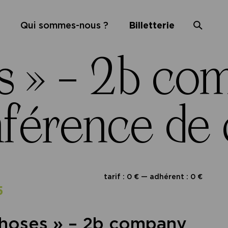
Qui sommes-nous ?
Billetterie
s » – 2b co
férence de 
tarif : 0 € — adhérent : 0 €
5
choses » – 2b company