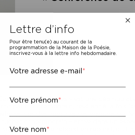
Lettre d’info
Pour être tenu(e) au courant de la
programmation de la Maison de la Poésie,
inscrivez-vous à la lettre info hebdomadaire.
Votre adresse e-mail
Conférence de choses » est une déambulati
Votre prénom
rticipatif contemporain, révélant à la fois l
elques-uns des improbables chemins qui le t
cuchet contemporain – arrive dans un espace,
Votre nom
 sujet en sujet, de rebond en rebond, du bi