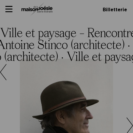
Skip
Panneau de gestion des cookies
Maison de la poésie
Primary
to
Billetterie
Menu
content
Scène
littéraire
Ville et paysage – Rencontr
ntoine Stinco (architecte) ·
(architecte) ·
Ville et pays