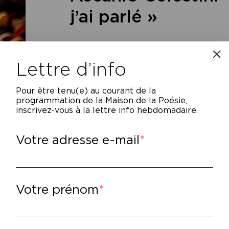
j’ai parlé »
Lettre d’info
Pour être tenu(e) au courant de la
programmation de la Maison de la Poésie,
inscrivez-vous à la lettre info hebdomadaire.
Votre adresse e-mail
s une prison, un détenu prépare un discours. On ne sait pas pour qui
tefois que ce sera une diatribe contre l’injustice du pouvoir et de l
Votre prénom
quineries et de son inhumanité. D’une vivacité indomptable et d’une
 associations d’idées inattendues, suscitant tant le rire impromptu que 
 dernier film,
Viva la sposa
, au roman avec
Je me suis levé et j’ai parlé