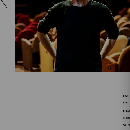
Dan
tou
mes
des
son