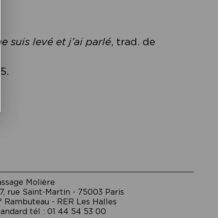
e suis levé et j’ai parlé
, trad. de
5.
assage Moliėre
7, rue Saint-Martin - 75003 Paris
° Rambuteau - RER Les Halles
andard tél : 01 44 54 53 00