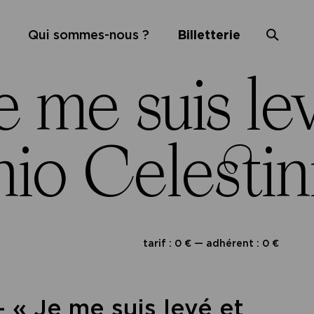
Qui sommes-nous ?
Billetterie
me suis levé
o Celestini 
tarif : 0 € — adhérent : 0 €
– « Je me suis levé et