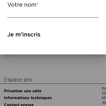
ion
.
Votre nom
lire
–
ux
éditions Notabilia
: Ascanio Celestini,
Je m
italien par Christophe Mileschi, 2016.
Je m'inscris
scours à la nation
, trad. par Ch. Mileschi, 201
cookies
Espace pro
P
Privatiser une salle
15
Informations techniques
M
St
Contact presse