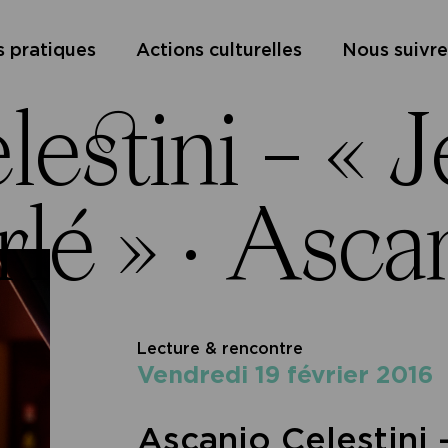
s pratiques
Actions culturelles
Nous suivre
stini – « Je 
rlé » ·
Ascani
Lecture & rencontre
vendredi 19 février 2016
Ascanio Celestini 