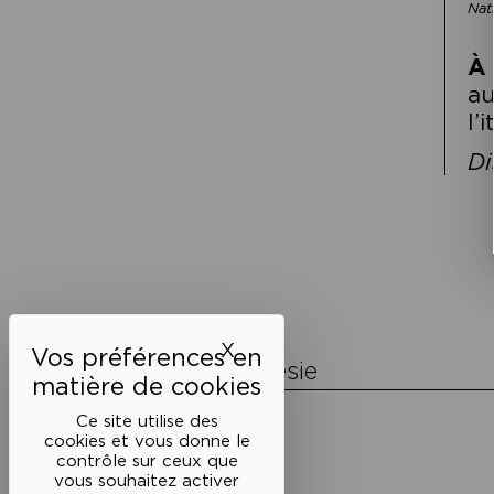
Nat
À 
a
l’
Di
Navigation
de
l’article
X
Masquer le bandeau des 
La Maison de la Poésie
Découvrir
Ce site utilise des
En photos
cookies et vous donne le
Historique
contrôle sur ceux que
Nos partenaires
vous souhaitez activer