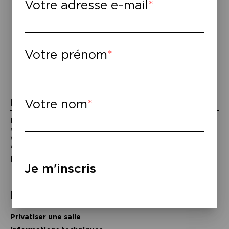
Votre adresse e-mail
Navigation
Votre prénom
de
l’article
La Maison de la Poésie
Votre nom
Découvrir
En photos
Historique
Nos partenaires
L’équipe
Je m'inscris
Espace pro
Privatiser une salle