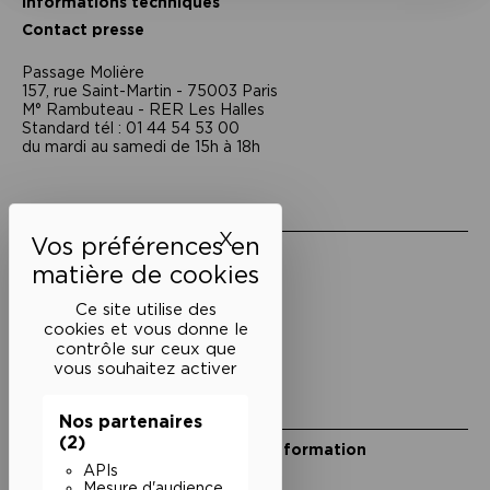
Informations techniques
Contact presse
Passage Moliėre
157, rue Saint-Martin - 75003 Paris
M° Rambuteau - RER Les Halles
Standard tél : 01 44 54 53 00
du mardi au samedi de 15h à 18h
Liens utiles
X
Masquer le bandeau des 
Mentions légales
Politique de confidentialité
Conditions générales de vente
Ce site utilise des
cookies et vous donne le
Cookies
contrôle sur ceux que
vous souhaitez activer
Restons en lien
Nos partenaires
(2)
Inscrivez-vous à notre lettre d’information
Suivez-nous sur les réseaux
APIs
Mesure d'audience