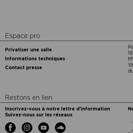
cookies
Espace pro
P
Privatiser une salle
15
Informations techniques
M
St
Contact presse
du
Restons en lien
Inscrivez-vous à notre lettre d’information
N
Suivez-nous sur les réseaux
Facebook
Instagram
YouTube
Soundcloud