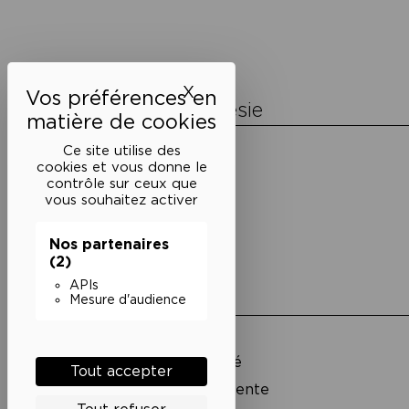
de
l’article
X
Masquer le bandeau des 
La Maison de la Poésie
Découvrir
Ce site utilise des
En photos
cookies et vous donne le
Historique
contrôle sur ceux que
Nos partenaires
vous souhaitez activer
L’équipe
Nos partenaires
(2)
APIs
Liens utiles
Mesure d'audience
Mentions légales
Politique de confidentialité
Tout accepter
Conditions générales de vente