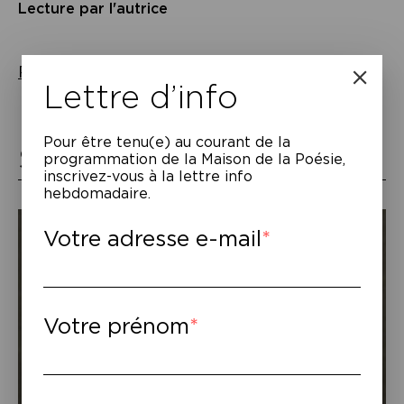
Lecture par l'autrice
Plus de résultats dans le programme
Lettre d’info
Pour être tenu(e) au courant de la
Scène numérique
programmation de la Maison de la Poésie,
inscrivez-vous à la lettre info
hebdomadaire.
Votre adresse e-mail
Votre prénom